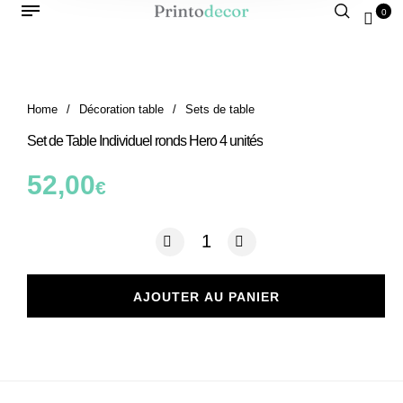
0
Home
/
Décoration table
/
Sets de table
Set de Table Individuel ronds Hero 4 unités
52,00
€
quantité de Set de Table Individuel ron
AJOUTER AU PANIER