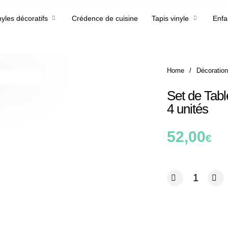
nyles décoratifs
Crédence de cuisine
Tapis vinyle
Enfa
Home
/
Décoration
Set de Tabl
4 unités
52,00
€
quantité de Set d