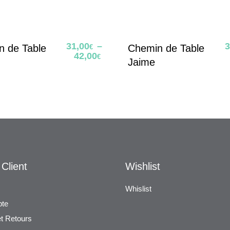
31,00
–
3
n de Table
Chemin de Table
€
42,00
€
Jaime
Client
Wishlist
Whislist
te
et Retours