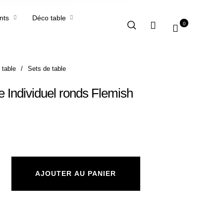
nts
Déco table
0
 table
/
Sets de table
e Individuel ronds Flemish
e Table Individuel ronds Flemish 4 unités
AJOUTER AU PANIER