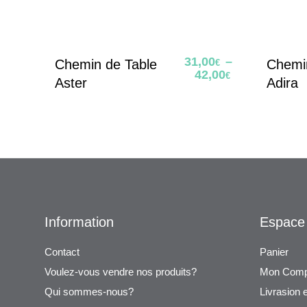
31,00
–
Chemin de Table
Chemi
€
42,00
€
Aster
Adira
Information
Espace 
Contact
Panier
Voulez-vous vendre nos produits?
Mon Comp
Qui sommes-nous?
Livrasion 