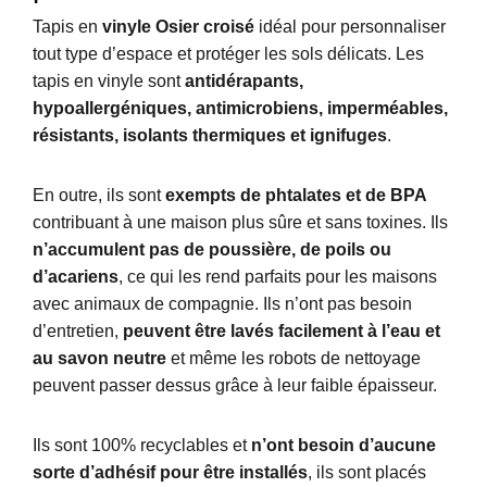
Tapis
en
vinyle
Osier croisé
idéal
pour
personnaliser
tout
type
d’espace
et
protéger
les
sols
délicats
.
Les
tapis
en
vinyle
sont
antidérapants
,
hypoallergéniques
,
antimicrobiens
,
imperméables
,
résistants
,
isolants
thermiques
et
ignifuges
.
En
outre
,
ils
sont
exempts
de
phtalates
et
de
BPA
contribuant
à
u
ne
maison
plus
sûre
et
sans
toxines
.
Ils
n’accumulent
pas
de
poussière
,
de
poils
ou
d’acariens
,
ce
qui
les
rend
parfaits
pour
les
maisons
avec
animaux
de
compagnie
.
Ils
n’ont
pas
b
esoin
d’entretien
,
peuvent
être
lavés
facilement
à
l’ea
u
et
au
savon
neutre
et
même
les
robots
de
nettoyage
peuvent
passer
dessus
grâce
à
leur
faible
épaisseur
.
Ils
sont
10
0%
recyclables
et
n’ont
b
esoin
d’aucune
sorte
d’adhésif
pour
être
installés
,
ils
sont
placés