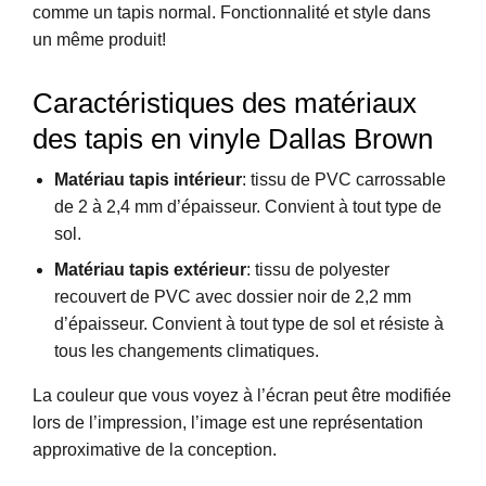
comme
un
tapis
normal
.
Fonctionnalité
et
style
dans
un
même
produit
!
Caractéristiques
des
matériaux
des
tapis
en
vinyle Dallas Brown
Matéria
u
tapis
intérieur
:
tiss
u
de
PVC
carrossable
de
2
à
2,4
mm
d’épaisseur
.
Convient
à
tout
type
de
sol
.
Matéria
u
tapis
extérieur
:
tiss
u
de
polyester
recouvert
de
PVC
avec
dossier
noir
de
2,2
mm
d’épaisseur
.
Convient
à
tout
type
de
sol
et
résiste
à
tous
les
changements
climatiques
.
La
couleur
que
vous
voyez
à
l’écran
peut
être
modifiée
lors
de
l’impression
,
l’image
est
u
ne
représentation
approximative
de
la
conception
.