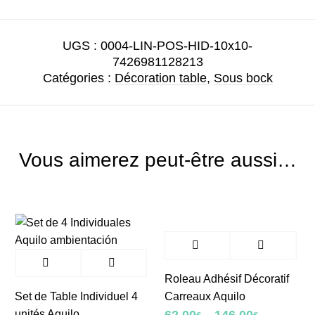
UGS :
0004-LIN-POS-HID-10x10-
7426981128213
Catégories :
Décoration table
,
Sous bock
Vous aimerez peut-être aussi…
Roleau Adhésif Décoratif
et de Table Individuel 4
Carreaux Aquilo
Tapi
nités Aquilo
Aqui